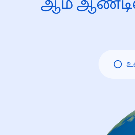
ஆம் ஆண்டி
உ