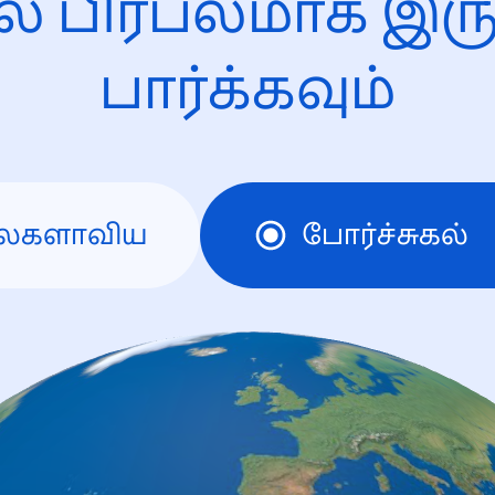
ல் பிரபலமாக இரு
பார்க்கவும்
லகளாவிய
போர்ச்சுகல்