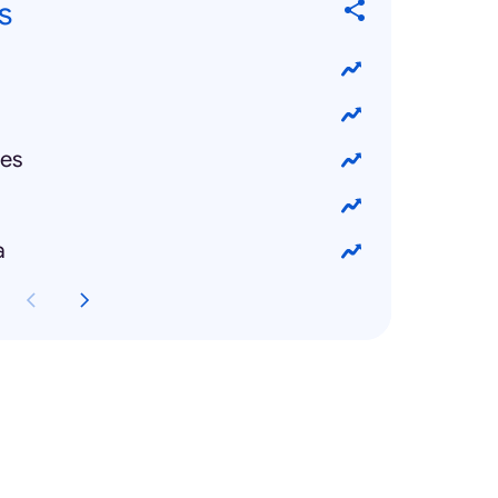
s
es
a