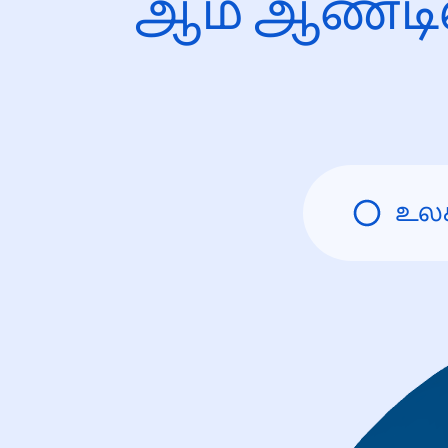
ஆம் ஆண்டி
உல