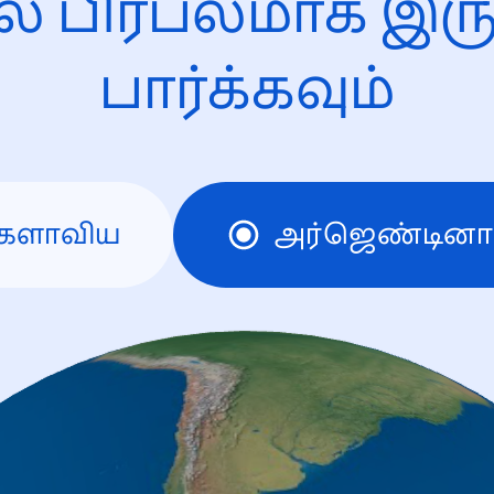
ல் பிரபலமாக இரு
பார்க்கவும்
களாவிய
அர்ஜெண்டினா