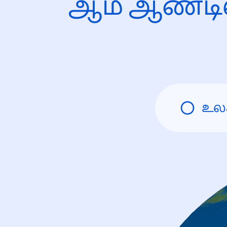
ஆம் ஆண்டி
உல