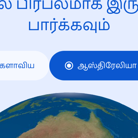
ல் பிரபலமாக இரு
பார்க்கவும்
களாவிய
ஆஸ்திரேலியா