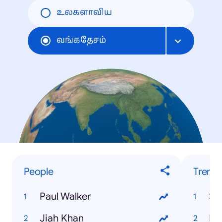
உலகளாவிய
வங்கதேசம்
People
Trendi
Paul Walker
Ss
Jiah Khan
Hs