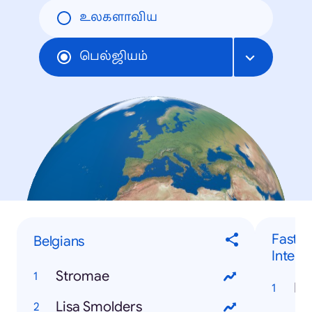
உலகளாவிய
பெல்ஜியம்
Fastes
Belgians
Intern
Stromae
Pa
Lisa Smolders