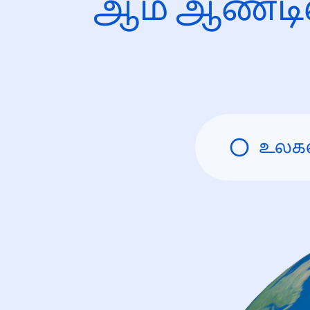
ஆம் ஆண்டி
உலக