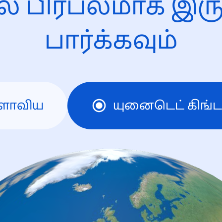
ல் பிரபலமாக இரு
பார்க்கவும்
ளாவிய
யுனைடெட் கிங்ட