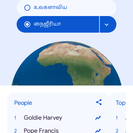
உலகளாவிய
நைஜீரியா
People
Top Tr
Goldie Harvey
AS
Pope Francis
JA