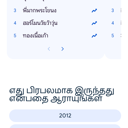
พี่มากพระโขนง
ip
ฮอร์โมนวัยว้าวุ่น
ip
ทองเนื้อเก้า
Sa
எது பிரபலமாக இருந்தது
என்பதை ஆராயுங்கள்
2012