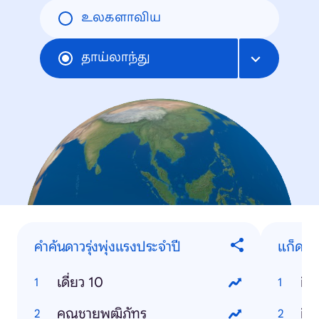
உலகளாவிய
தாய்லாந்து
คำค้นดาวรุ่งพุ่งแรงประจำปี
แก็ดเจ
เดี่ยว 10
ip
คุณชายพุฒิภัทร
ios