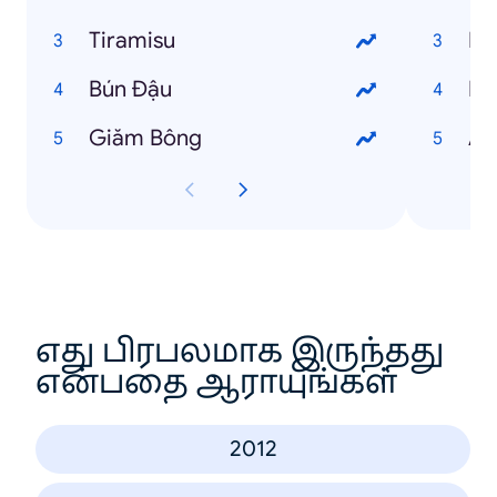
Tiramisu
Ng
Bún Đậu
Ng
Giăm Bông
An
எது பிரபலமாக இருந்தது
என்பதை ஆராயுங்கள்
2012