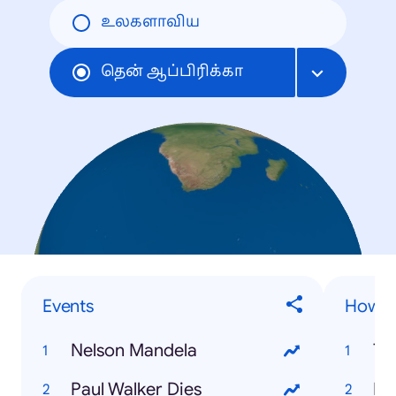
உலகளாவிய
தென் ஆப்பிரிக்கா
Events
How to
Nelson Mandela
Tw
Paul Walker Dies
Fi