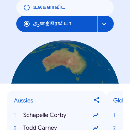
உலகளாவிய
ஆஸ்திரேலியா
Aussies
Global
Schapelle Corby
Je
Todd Carney
Mi