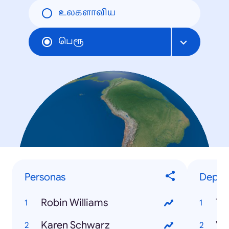
உலகளாவிய
பெரூ
Personas
Deport
Robin Williams
Ti
Karen Schwarz
Va