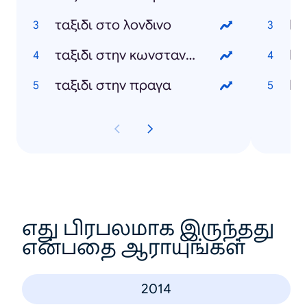
ταξιδι στο λονδινο
Κυ
ταξιδι στην κωνσταντινουπολη
Κε
ταξιδι στην πραγα
Νό
எது பிரபலமாக இருந்தது
என்பதை ஆராயுங்கள்
2014