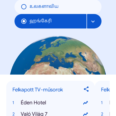
உலகளாவிய
ஹங்கேரி
Felkapott TV-műsorok
Felkap
Éden Hotel
Fo
Való Világ 7
Me