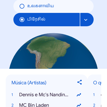
உலகளாவிய
பிரேசில்
Música (Artistas)
O que 
Dennis e Mc's Nandinho & Nego Bam
cr
MC Bin Laden
am