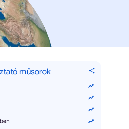
ztató műsorok
lben