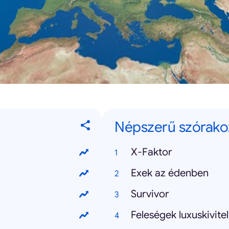
Népszerű szórako
X-Faktor
Exek az édenben
Survivor
Feleségek luxuskivite