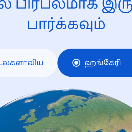
ல் பிரபலமாக இரு
பார்க்கவும்
உலகளாவிய
ஹங்கேரி