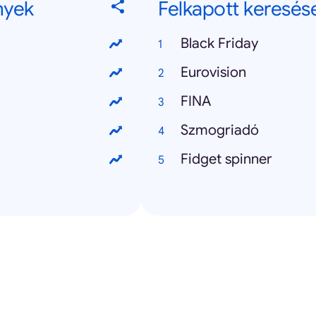
nyek
Felkapott keresés
Black Friday
Eurovision
FINA
Szmogriadó
Fidget spinner