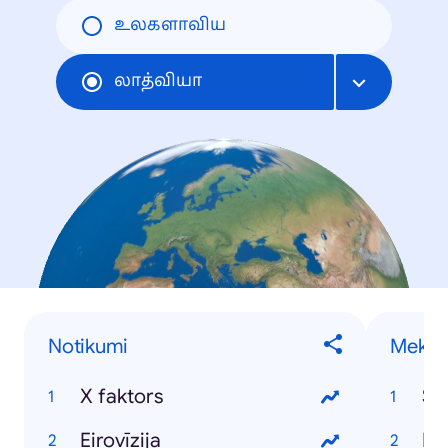
உலகளாவிய
லாத்வியா
Notikumi
Meklēt
X faktors
Ss
Eirovīzija
La