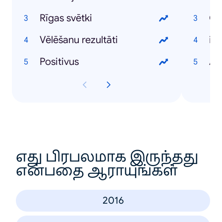
Rīgas svētki
Vēlēšanu rezultāti
iP
Positivus
An
எது பிரபலமாக இருந்தது
என்பதை ஆராயுங்கள்
2016