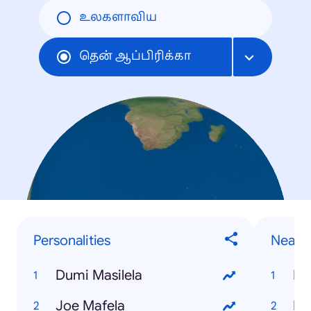
உலகளாவிய
தென் ஆப்பிரிக்கா
Personalities
Near 
Dumi Masilela
Ph
Joe Mafela
De