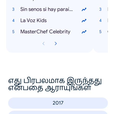
Sin senos si hay paraíso 3
La Voz Kids
Ecl
MasterChef Celebrity
Cy
எது பிரபலமாக இருந்தது
என்பதை ஆராயுங்கள்
2017