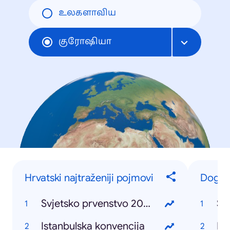
உலகளாவிய
குரோஷியா
Hrvatski najtraženiji pojmovi
Događ
Svjetsko prvenstvo 2018
Sv
Istanbulska konvencija
Ru