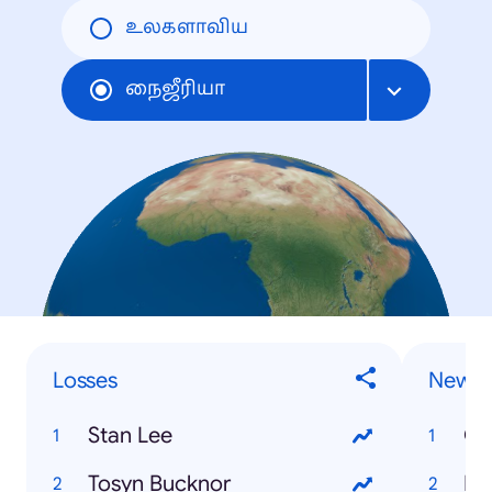
உலகளாவிய
நைஜீரியா
Losses
News
Stan Lee
Os
Tosyn Bucknor
Eki