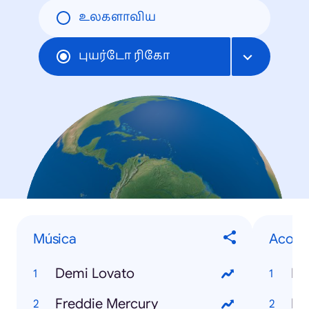
உலகளாவிய
புயர்டோ ரிகோ
Música
Acont
Demi Lovato
Fi
Freddie Mercury
NB