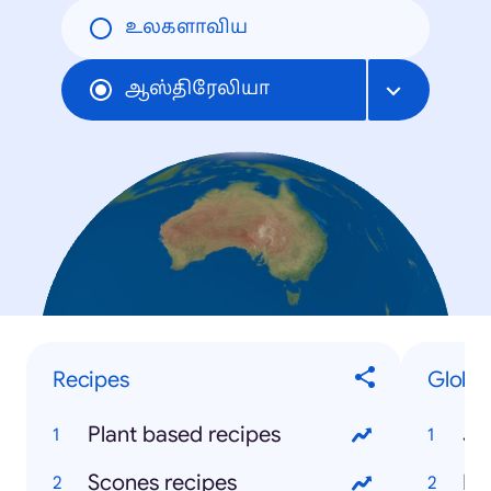
உலகளாவிய
ஆஸ்திரேலியா
Recipes
Global
Plant based recipes
Ja
Scones recipes
Bil