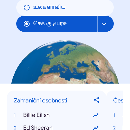
உலகளாவிய
செக் குடியரசு
Zahraniční osobnosti
České
Billie Eilish
Ja
Ed Sheeran
Iv