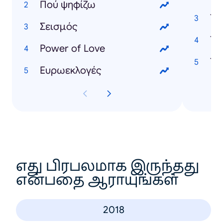
Πού ψηφίζω
Τι 
Σεισμός
Τι 
Power of Love
Τι
Ευρωεκλογές
எது பிரபலமாக இருந்தது
என்பதை ஆராயுங்கள்
2018