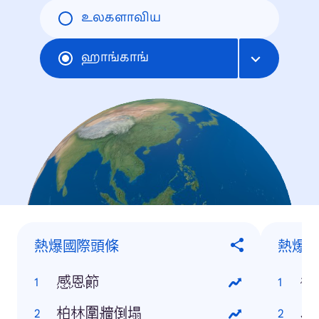
உலகளாவிய
ஹாங்காங்
熱爆國際頭條
熱爆
感恩節
柏林圍牆倒塌
J