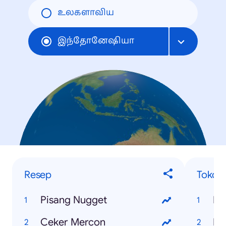
உலகளாவிய
இந்தோனேஷியா
Resep
Tokoh
Pisang Nugget
Na
Ceker Mercon
BT