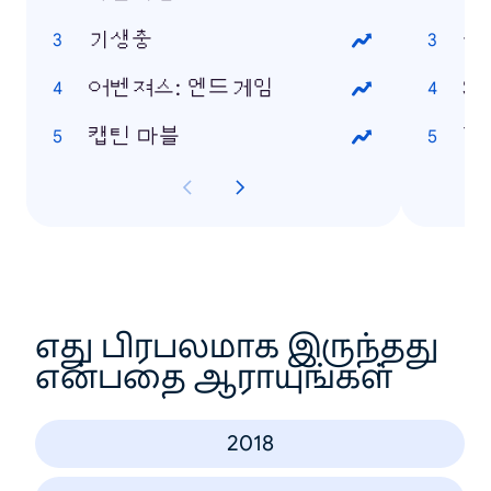
기생충
설
어벤져스: 엔드게임
S
캡틴 마블
한
எது பிரபலமாக இருந்தது
என்பதை ஆராயுங்கள்
2018