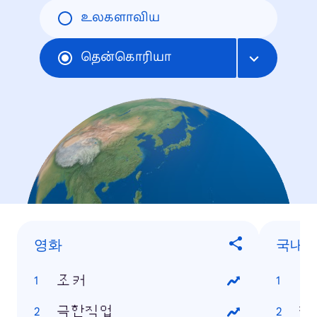
உலகளாவிய
தென்கொரியா
영화
국내 
조커
타
극한직업
정