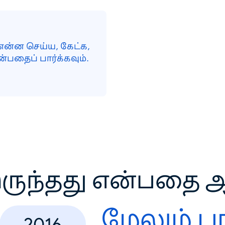
என்ன செய்ய, கேட்க,
்பதைப் பார்க்கவும்.
ருந்தது என்பதை ஆ
மேலும் பா
2016