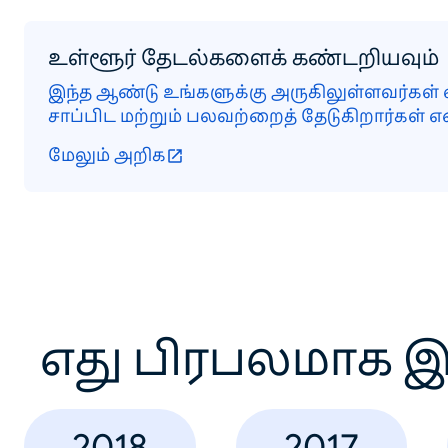
உள்ளூர் தேடல்களைக் கண்டறியவும்
இந்த ஆண்டு உங்களுக்கு அருகிலுள்ளவர்கள் 
சாப்பிட மற்றும் பலவற்றைத் தேடுகிறார்கள் என
மேலும் அறிக
எது பிரபலமாக இ
2018
2017