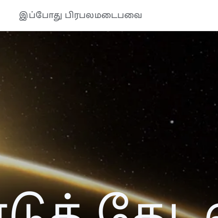
இப்போது பிரபலமடைபவை
ுத் தேடல்