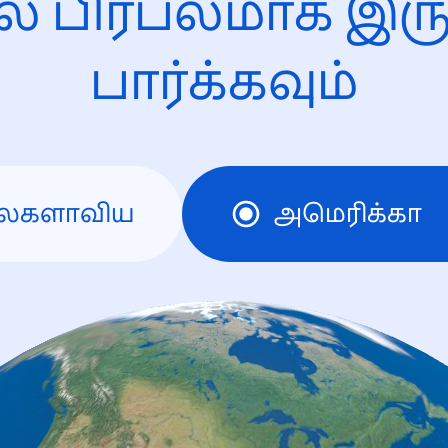
ல் பிரபலமாக இரு
பார்க்கவும்
லகளாவிய
அமெரிக்கா