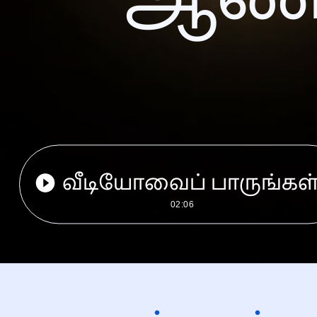
வீடியோவைப் பாருங்கள
02:06