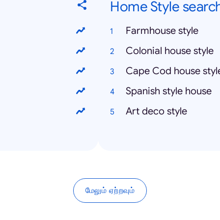
Home Style searc
Farmhouse style
Colonial house style
Cape Cod house styl
Spanish style house
Art deco style
மேலும் ஏற்றவும்