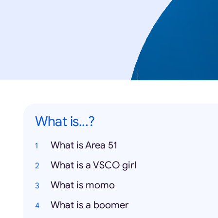
What is...?
What is Area 51
What is a VSCO girl
What is momo
What is a boomer