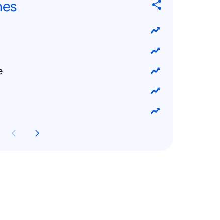
hes
e