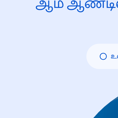
ஆம் ஆண்டி
உ