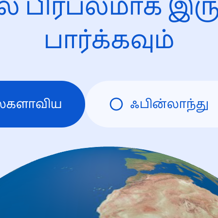
ல் பிரபலமாக இரு
பார்க்கவும்
லகளாவிய
ஃபின்லாந்து