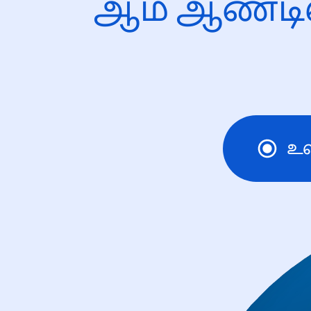
ஆம் ஆண்டி
உ