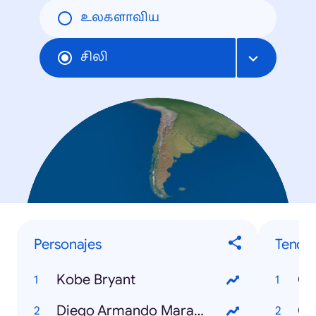
உலகளாவிய
சிலி
Personajes
Tende
Kobe Bryant
Co
Diego Armando Maradona
Co