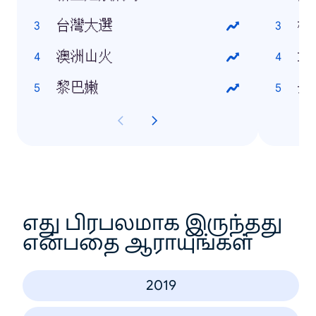
台灣大選
林
澳洲山火
袁
黎巴嫩
余
எது பிரபலமாக இருந்தது
என்பதை ஆராயுங்கள்
2019