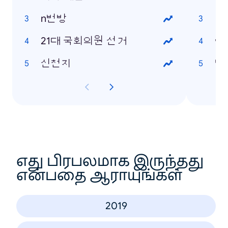
n번방
테
21대 국회의원 선거
이
신천지
박
எது பிரபலமாக இருந்தது
என்பதை ஆராயுங்கள்
2019