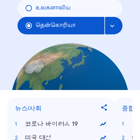
உலகளாவிய
தென்கொரியா
뉴스/사회
종합
코로나 바이러스 19
코
미국 대선
미