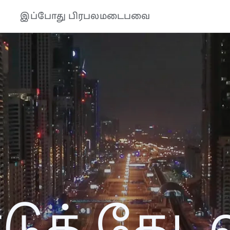
இப்போது பிரபலமடைபவை
த் தேடல