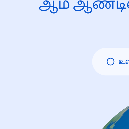
ஆம் ஆண்டி
உ