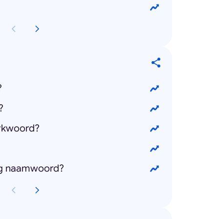
?
?
erkwoord?
dig naamwoord?