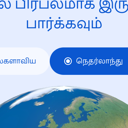
ல் பிரபலமாக இரு
பார்க்கவும்
லகளாவிய
நெதர்லாந்து