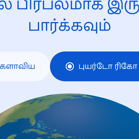
ல் பிரபலமாக இரு
பார்க்கவும்
களாவிய
புயர்டோ ரிகோ