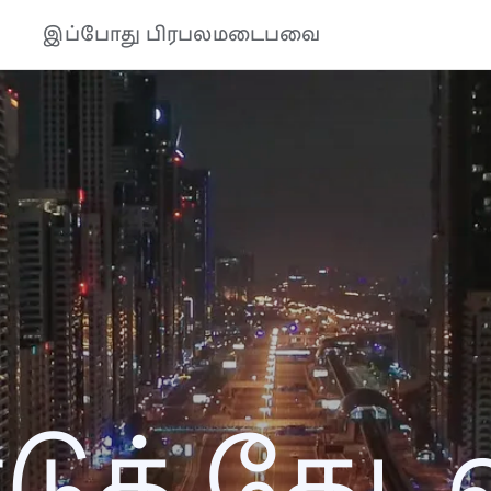
இப்போது பிரபலமடைபவை
த் தேடல