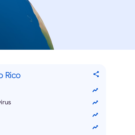
o Rico
irus