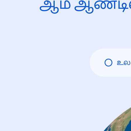
ஆம் ஆண்டி
உல