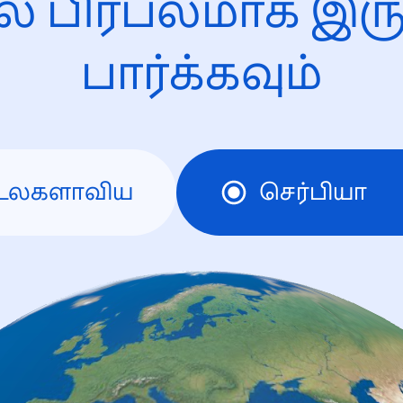
ல் பிரபலமாக இரு
பார்க்கவும்
உலகளாவிய
செர்பியா