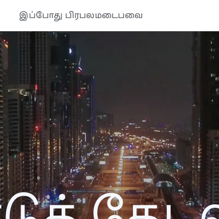
இப்போது பிரபலமடைபவை
த் தேடல