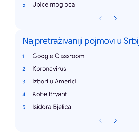
Ubice mog oca
Najpretraživaniji pojmovi u Srbij
Google Classroom
Koronavirus
Izbori u Americi
Kobe Bryant
Isidora Bjelica