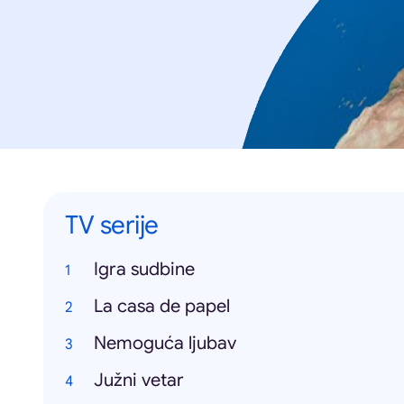
TV serije
Igra sudbine
La casa de papel
Nemoguća ljubav
Južni vetar