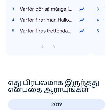
Varför dör så många i Italien?
Va
Varför firar man Halloween?
Va
Varför firas trettondagen?
எது பிரபலமாக இருந்தது
என்பதை ஆராயுங்கள்
2019