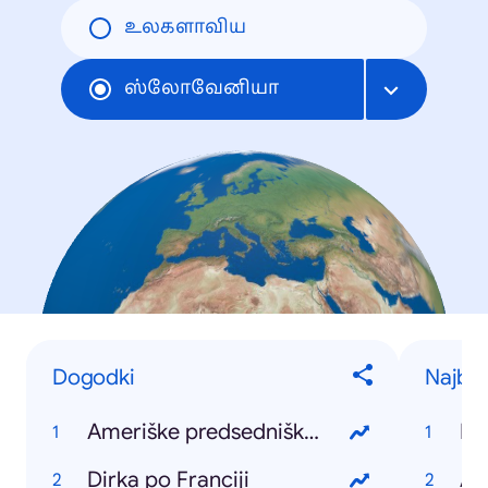
உலகளாவிய
ஸ்லோவேனியா
Dogodki
Najbolj
Ameriške predsedniške volitve
Ko
Dirka po Franciji
Ar