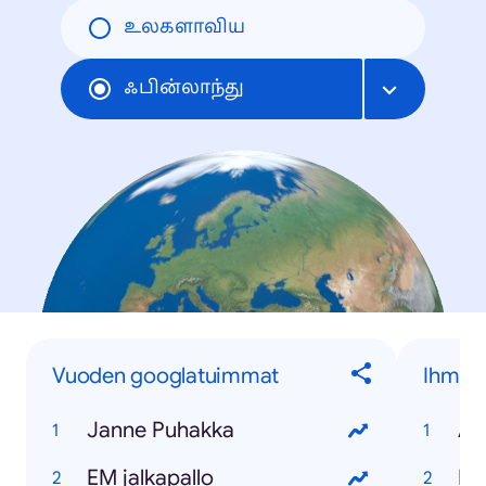
உலகளாவிய
ஃபின்லாந்து
Vuoden googlatuimmat
Ihmise
Janne Puhakka
Al
EM jalkapallo
Pe