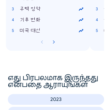
주택 청약
살
기후 변화
선
미국 대선
내
எது பிரபலமாக இருந்தது
என்பதை ஆராயுங்கள்
2023