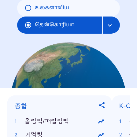
உலகளாவிய
தென்கொரியா
종합
K-Con
올림픽/패럴림픽
눈
계엄령