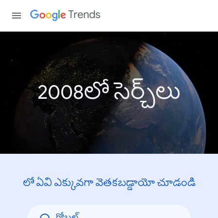
Trends
2008లో సెర్చ్‌లు
లో ఏవి ఎక్కువగా వెతకబడ్డాయో చూడండి