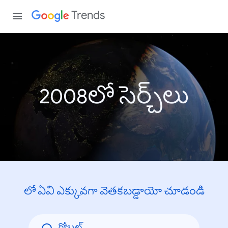
Trends
2008లో సెర్చ్‌లు
లో ఏవి ఎక్కువగా వెతకబడ్డాయో చూడండి