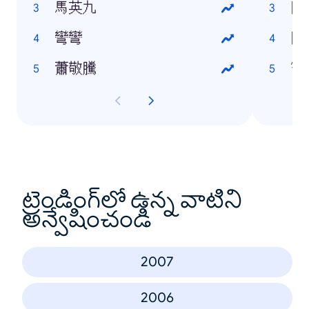
馬英九
國
彎彎
阿
蕭敬騰
寶
ట్రెండింగ్‌లో ఉన్న వాటిని
అన్వేషించండి
2007
2006