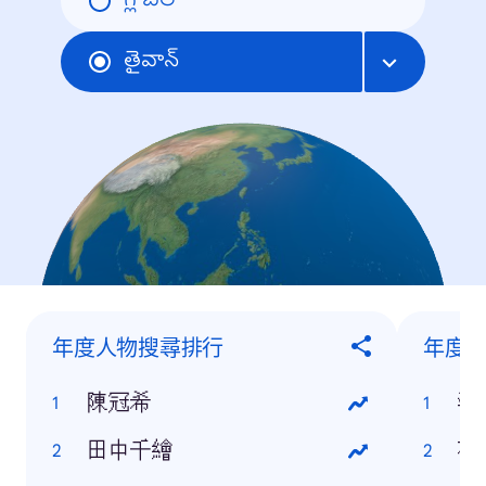
గ్లోబల్
తైవాన్
年度人物搜尋排行
年度
陳冠希
澎
田中千繪
花