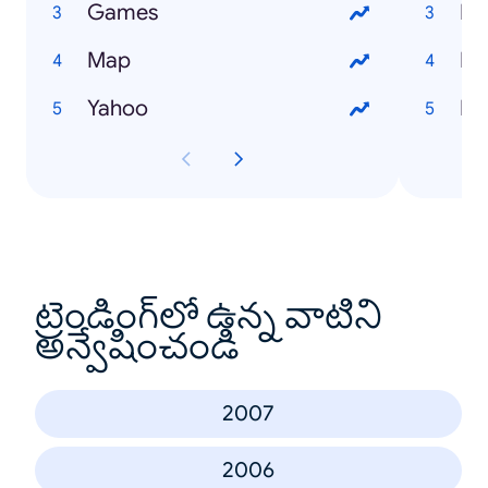
Games
DJ
Map
Ke
Yahoo
Da
ట్రెండింగ్‌లో ఉన్న వాటిని
అన్వేషించండి
2007
2006