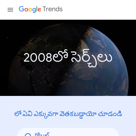
Trends
2008లో సెర్చ్‌లు
లో ఏవి ఎక్కువగా వెతకబడ్డాయో చూడండి