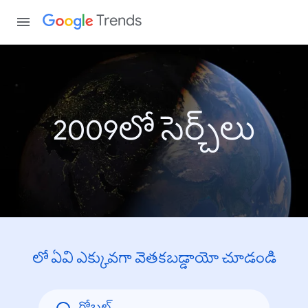
Trends
2009లో సెర్చ్‌లు
లో ఏవి ఎక్కువగా వెతకబడ్డాయో చూడండి