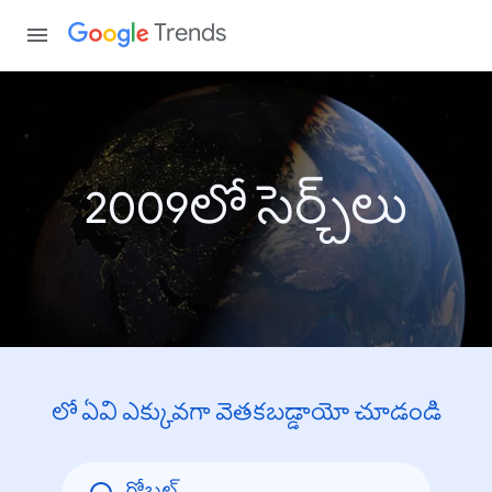
Trends
2009లో సెర్చ్‌లు
లో ఏవి ఎక్కువగా వెతకబడ్డాయో చూడండి