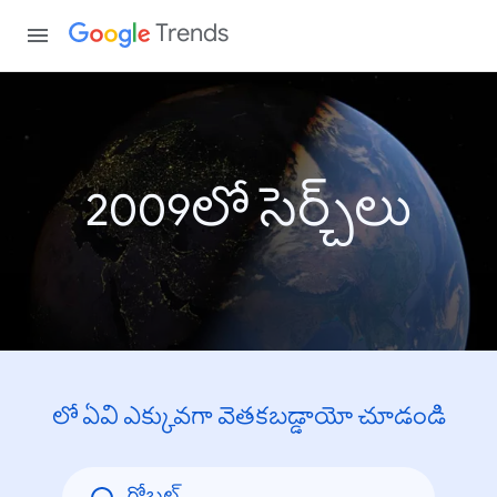
Trends
2009లో సెర్చ్‌లు
లో ఏవి ఎక్కువగా వెతకబడ్డాయో చూడండి