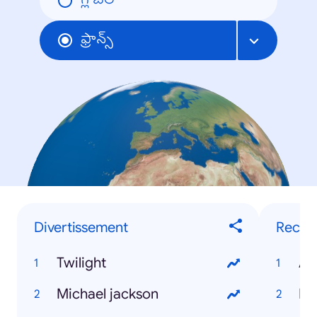
గ్లోబల్
ఫ్రాన్స్
Divertissement
Recher
Twilight
Al
Michael jackson
Fa