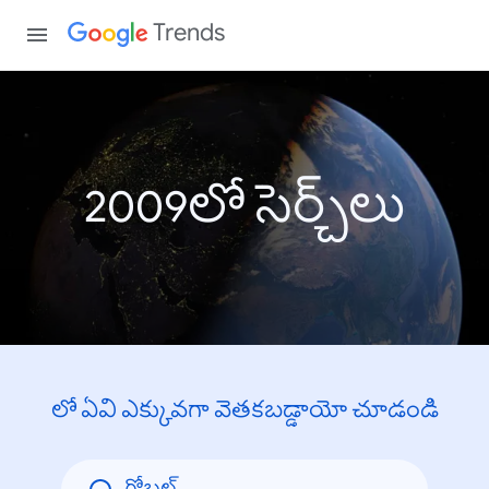
Trends
2009లో సెర్చ్‌లు
లో ఏవి ఎక్కువగా వెతకబడ్డాయో చూడండి