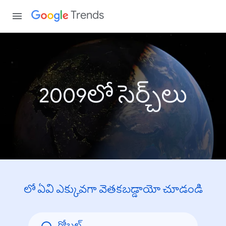
Trends
2009లో సెర్చ్‌లు
లో ఏవి ఎక్కువగా వెతకబడ్డాయో చూడండి