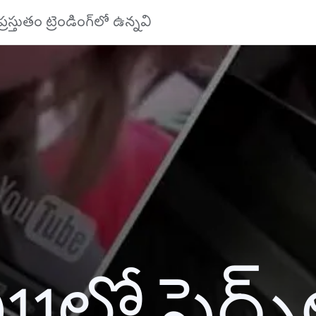
ప్రస్తుతం ట్రెండింగ్‌లో ఉన్నవి
11లో సెర్చ్