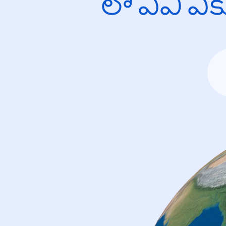
లో ఏవి ఎ