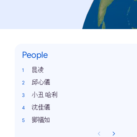
People
昆凌
邱心儀
小丑 哈利
沈佳儀
鄧福如