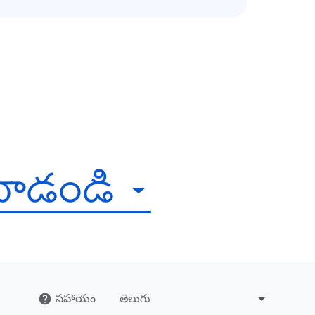
చూడండి
సహాయం