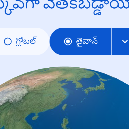
క్కువగా వెతకబడ్డా
గ్లోబల్
తైవాన్