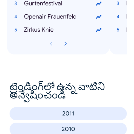
Gurtenfestival
Mi
Openair Frauenfeld
Di
Zirkus Knie
Ka
ట్రెండింగ్‌లో ఉన్న వాటిని
అన్వేషించండి
2011
2010