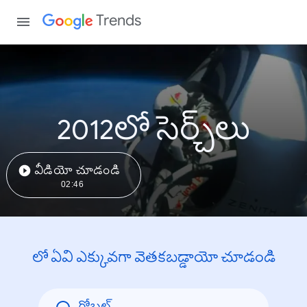
Trends
2012లో సెర్చ్‌లు
వీడియో చూడండి
02:46
లో ఏవి ఎక్కువగా వెతకబడ్డాయో చూడండి