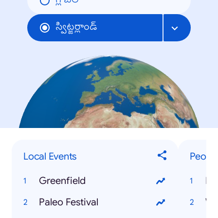
గ్లోబల్
స్విట్జర్లాండ్
Local Events
Peopl
Greenfield
Fe
Paleo Festival
Wh